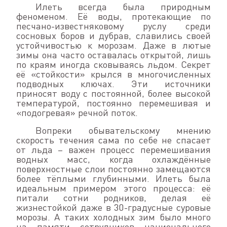
Илеть всегда была природным
феноменом. Её воды, протекающие по
песчано-известняковому руслу среди
сосновых боров и дубрав, славились своей
устойчивостью к морозам. Даже в лютые
зимы она часто оставалась открытой, лишь
по краям иногда сковываясь льдом. Секрет
её «стойкости» крылся в многочисленных
подводных ключах. Эти источники
приносят воду с постоянной, более высокой
температурой, постоянно перемешивая и
«подогревая» речной поток.
Вопреки обывательскому мнению
скорость течения сама по себе не спасает
от льда – важен процесс перемешивания
водных масс, когда охлаждённые
поверхностные слои постоянно замещаются
более тёплыми глубинными. Илеть была
идеальным примером этого процесса: её
питали сотни родников, делая её
жизнестойкой даже в 30-градусные суровые
морозы. А таких холодных зим было много
на памяти сотрудников национального