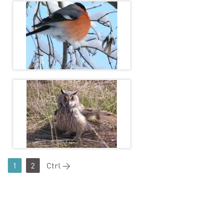
1
2
Ctrl →